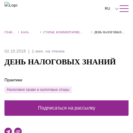
ПОИСК ПО САЙТУ
Закрыть
RU
English
ГЛАВНА
•
БАЗА
•
СТАТЬИ, КОММЕНТАРИИ,
•
ДЕНЬ НАЛОГОВЫХ
中文
Я
ЗНАНИЙ
ИНТЕРВЬЮ
ЗНАНИЙ
한국어
02.10.2018
1 мин. на чтение
Deutsch
ДЕНЬ НАЛОГОВЫХ ЗНАНИЙ
Italiano
Практики
Español
Налоговое право и налоговые споры
Français
日本語
Подписаться на рассылку
Português
Türkçe