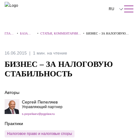
ПОИСК ПО САЙТУ
Закрыть
RU
English
ГЛАВН
•
БАЗА
•
СТАТЬИ, КОММЕНТАРИИ,
•
БИЗНЕС – ЗА НАЛОГОВУЮ
中文
АЯ
ЗНАНИЙ
ИНТЕРВЬЮ
СТАБИЛЬНОСТЬ
한국어
16.06.2015
1 мин. на чтение
Deutsch
БИЗНЕС – ЗА НАЛОГОВУЮ
Italiano
СТАБИЛЬНОСТЬ
Español
Авторы
Français
Сергей Пепеляев
日本語
Управляющий партнер
s.pepeliaev@pgplaw.ru
Português
Практики
Türkçe
Налоговое право и налоговые споры