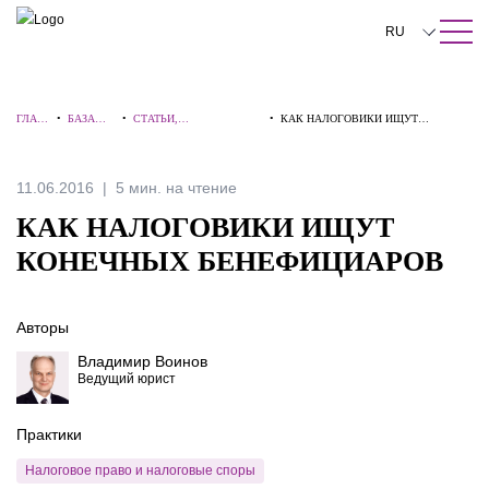
ПОИСК ПО САЙТУ
Закрыть
RU
English
ГЛАВ
•
БАЗА
•
СТАТЬИ,
•
КАК НАЛОГОВИКИ ИЩУТ
中文
НАЯ
ЗНАНИЙ
КОММЕНТАРИИ,
КОНЕЧНЫХ БЕНЕФИЦИАРОВ
ИНТЕРВЬЮ
한국어
11.06.2016
5 мин. на чтение
Deutsch
КАК НАЛОГОВИКИ ИЩУТ
Italiano
КОНЕЧНЫХ БЕНЕФИЦИАРОВ
Español
Авторы
Français
Владимир Воинов
日本語
Ведущий юрист
Português
Практики
Türkçe
Налоговое право и налоговые споры