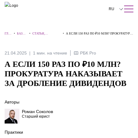
ПОИСК ПО САЙТУ
Закрыть
RU
English
ГЛА
•
БАЗА
•
СТАТЬИ,
•
А ЕСЛИ 150 РАЗ ПО ₽10 МЛН? ПРОКУРАТУРА
中文
ВНА
ЗНАНИ
КОММЕНТАРИИ,
НАКАЗЫВАЕТ ЗА ДРОБЛЕНИЕ ДИВИДЕНДОВ
Я
Й
ИНТЕРВЬЮ
한국어
21.04.2025
1 мин. на чтение
РБК Pro
Deutsch
А ЕСЛИ 150 РАЗ ПО ₽10 МЛН?
Italiano
ПРОКУРАТУРА НАКАЗЫВАЕТ
ЗА ДРОБЛЕНИЕ ДИВИДЕНДОВ
Español
Français
Авторы
日本語
Роман Соколов
Старший юрист
Português
Türkçe
Практики