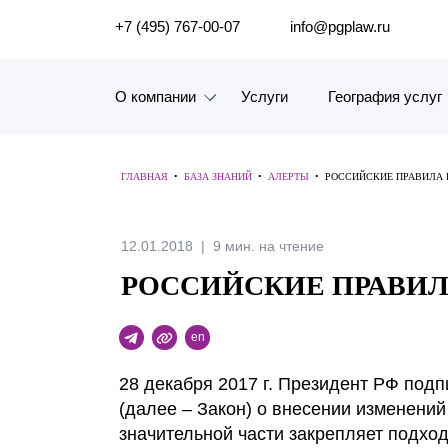
ПОИСК ПО САЙТУ
+7 (495) 767-00-07
info@pgplaw.ru
О компании
Услуги
География услуг
Знакомство с компанией
ГЛАВНАЯ
•
БАЗА ЗНАНИЙ
•
АЛЕРТЫ
•
РОССИЙСКИЕ ПРАВИЛА
География услуг
Наш опыт
12.01.2018
9 мин. на чтение
РОССИЙСКИЕ ПРАВИ
Рейтинги, Награды, Цифры
Новости
en
Карьера
28 декабря 2017 г. Президент РФ под
(далее – Закон) о внесении изменений
История компании
значительной части закрепляет подх