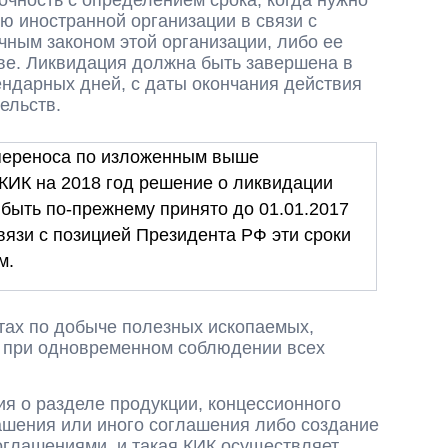
очность с определением срока, когда нужно
 иностранной организации в связи с
ным законом этой организации, либо ее
ве. Ликвидация должна быть завершена в
ндарных дней, с даты окончания действия
ельств.
переноса по изложенным выше
КИК на 2018 год решение о ликвидации
быть по-прежнему принято до 01.01.2017
связи с позицией Президента РФ эти сроки
м.
тах по добыче полезных ископаемых,
 при одновременном соблюдении всех
я о разделе продукции, концессионного
ашения или иного соглашения либо создание
оглашениями, и такая КИК осуществляет