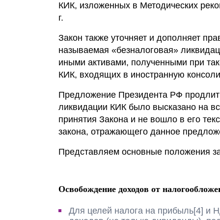
КИК, изложенных в Методических рек
Почему «Пепеляев Групп»?
г.
Обращение Управляющего
Закон также уточняет и дополняет пра
Партнера
называемая «безналоговая» ликвидаци
иными активами, полученными при та
Социальная
КИК, входящих в иностранную консол
ответственность
Предложение Президента РФ продлить
ликвидации КИК было высказано на вс
принятия Закона и не вошло в его тек
закона, отражающего данное предлож
Представляем основные положения за
Освобождение доходов от налогообложе
Для целей налога на прибыль[4] и 