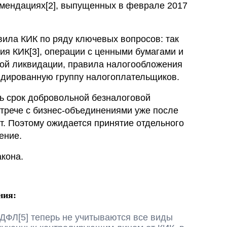
омендациях[2], выпущенных в феврале 2017
Презентации экспертов
Китай
Брошюры
вила КИК по ряду ключевых вопросов: так
я КИК[3], операции с ценными бумагами и
кой ликвидации, правила налогообложения
идированную группу налогоплательщиков.
 срок добровольной безналоговой
трече с бизнес-объединениями уже после
ст. Поэтому ожидается принятие отдельного
ение.
кона.
ния:
НДФЛ[5] теперь не учитываются все виды