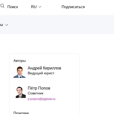
Поиск
RU
Подписаться
Закрыть
English
ты
中文
한국어
а
Deutsch
Петербург
Italiano
Авторы
ярск
Español
Андрей Кириллов
Ведущий юрист
восток
Français
тан
日本語
Пётр Попов
Советник
Português
p.popov@pgplaw.ru
Türkçe
Практики