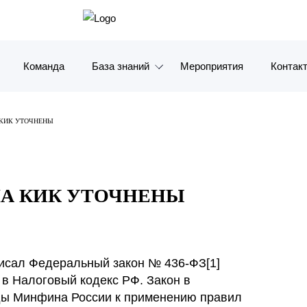
Команда
База знаний
Мероприятия
Контак
Обзоры
Москв
 КИК УТОЧНЕНЫ
Алерты
Санкт-
Статьи и комментарии
Красно
ЛА КИК УТОЧНЕНЫ
Видео
Влади
Книги
Татарс
Журналы
ОАЭ
писал Федеральный закон № 436-ФЗ[1]
 в Налоговый кодекс РФ. Закон в
Антикризисный инфопортал
Корея
оды Минфина России к применению правил