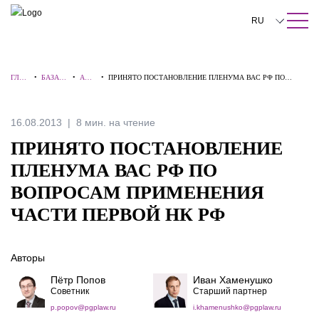
ПОИСК ПО САЙТУ
Закрыть
RU
English
ГЛАВ
•
БАЗА
•
АЛЕ
•
ПРИНЯТО ПОСТАНОВЛЕНИЕ ПЛЕНУМА ВАС РФ ПО
中文
НАЯ
ЗНАНИ
РТЫ
ВОПРОСАМ ПРИМЕНЕНИЯ ЧАСТИ ПЕРВОЙ НК РФ
Й
한국어
16.08.2013
8 мин. на чтение
Deutsch
ПРИНЯТО ПОСТАНОВЛЕНИЕ
Italiano
ПЛЕНУМА ВАС РФ ПО
ВОПРОСАМ ПРИМЕНЕНИЯ
Español
ЧАСТИ ПЕРВОЙ НК РФ
Français
日本語
Авторы
Português
Пётр Попов
Иван Хаменушко
Советник
Старший партнер
Türkçe
p.popov@pgplaw.ru
i.khamenushko@pgplaw.ru