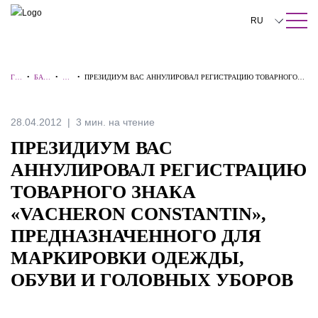
ПОИСК ПО САЙТУ
Закрыть
RU
English
ГЛ
•
БАЗ
•
АЛ
•
ПРЕЗИДИУМ ВАС АННУЛИРОВАЛ РЕГИСТРАЦИЮ ТОВАРНОГО
中文
АВ
А
ЕР
ЗНАКА «VACHERON CONSTANTIN», ПРЕДНАЗНАЧЕННОГО ДЛЯ
НА
ЗНА
Т
МАРКИРОВКИ ОДЕЖДЫ, ОБУВИ И ГОЛОВНЫХ УБОРОВ
Я
НИЙ
Ы
한국어
28.04.2012
3 мин. на чтение
Deutsch
ПРЕЗИДИУМ ВАС
Italiano
АННУЛИРОВАЛ РЕГИСТРАЦИЮ
ТОВАРНОГО ЗНАКА
Español
«VACHERON CONSTANTIN»,
Français
ПРЕДНАЗНАЧЕННОГО ДЛЯ
日本語
МАРКИРОВКИ ОДЕЖДЫ,
Português
ОБУВИ И ГОЛОВНЫХ УБОРОВ
Türkçe