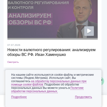
07.07.2026
Новости валютного регулирования: анализируем
обзоры ВС РФ. Иван Хаменушко
Смотреть
На нашем сайте используются cookie-файлы и метрические
01.09.2025
системы (Яндекс.Метрика). Используя сайт, Вы
соглашаетесь
на обработку персональных данных при
Противоречивые вопросы по работе с
помощи cookie-файлов
. Подробнее об обработке
персональными данными
персональных данных Вы можете узнать в
Политике
обработки персональных данных.
С усилением контроля со стороны Роскомнадзора (РКН)
Подробнее
за операторами персональных данных (ПД)
и многократным...