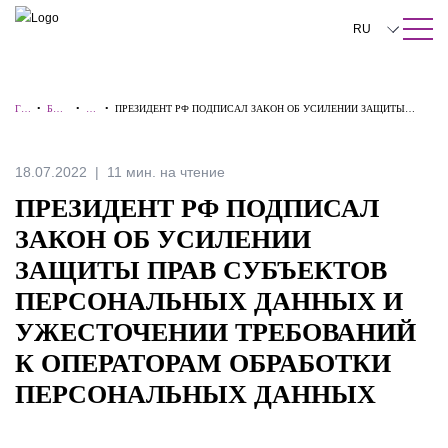
ПОИСК ПО САЙТУ
Закрыть
RU
English
ГЛ
•
БАЗ
•
А
•
ПРЕЗИДЕНТ РФ ПОДПИСАЛ ЗАКОН ОБ УСИЛЕНИИ ЗАЩИТЫ
中文
АВ
А
ЛЕ
ПРАВ СУБЪЕКТОВ ПЕРСОНАЛЬНЫХ ДАННЫХ И УЖЕСТОЧЕНИИ
НА
ЗНА
РТ
ТРЕБОВАНИЙ К ОПЕРАТОРАМ ОБРАБОТКИ ПЕРСОНАЛЬНЫХ
Я
НИЙ
Ы
ДАННЫХ
한국어
18.07.2022
11 мин. на чтение
Deutsch
ПРЕЗИДЕНТ РФ ПОДПИСАЛ
Italiano
ЗАКОН ОБ УСИЛЕНИИ
ЗАЩИТЫ ПРАВ СУБЪЕКТОВ
Español
ПЕРСОНАЛЬНЫХ ДАННЫХ И
Français
УЖЕСТОЧЕНИИ ТРЕБОВАНИЙ
日本語
К ОПЕРАТОРАМ ОБРАБОТКИ
Português
ПЕРСОНАЛЬНЫХ ДАННЫХ
Türkçe