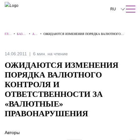
ПОИСК ПО САЙТУ
Закрыть
RU
English
ГЛА
•
БАЗА
•
АЛЕ
•
ОЖИДАЮТСЯ ИЗМЕНЕНИЯ ПОРЯДКА ВАЛЮТНОГО
中文
ВНА
ЗНАНИ
РТ
КОНТРОЛЯ И ОТВЕТСТВЕННОСТИ ЗА «ВАЛЮТНЫЕ»
Я
Й
Ы
ПРАВОНАРУШЕНИЯ
한국어
14.06.2011
6 мин. на чтение
Deutsch
ОЖИДАЮТСЯ ИЗМЕНЕНИЯ
Italiano
ПОРЯДКА ВАЛЮТНОГО
КОНТРОЛЯ И
Español
ОТВЕТСТВЕННОСТИ ЗА
Français
«ВАЛЮТНЫЕ»
日本語
ПРАВОНАРУШЕНИЯ
Português
Авторы
Türkçe