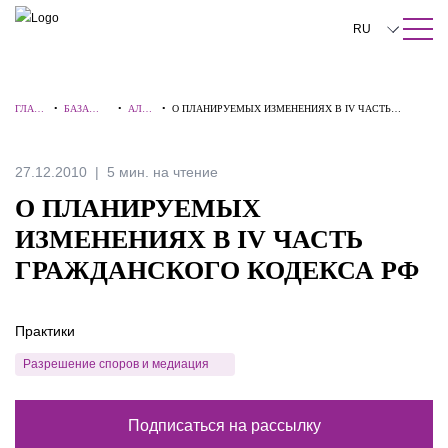
ПОИСК ПО САЙТУ
Закрыть
RU
English
ГЛАВ
•
БАЗА
•
АЛЕР
•
О ПЛАНИРУЕМЫХ ИЗМЕНЕНИЯХ В IV ЧАСТЬ
中文
НАЯ
ЗНАНИЙ
ТЫ
ГРАЖДАНСКОГО КОДЕКСА РФ
한국어
27.12.2010
5 мин. на чтение
Deutsch
О ПЛАНИРУЕМЫХ
Italiano
ИЗМЕНЕНИЯХ В IV ЧАСТЬ
ГРАЖДАНСКОГО КОДЕКСА РФ
Español
Français
Практики
日本語
Разрешение споров и медиация
Português
Подписаться на рассылку
Türkçe