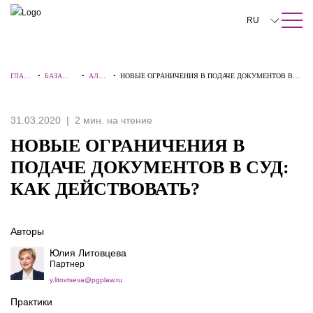
ПОИСК ПО САЙТУ
Закрыть
RU
English
ГЛАВ
•
БАЗА
•
АЛЕР
•
НОВЫЕ ОГРАНИЧЕНИЯ В ПОДАЧЕ ДОКУМЕНТОВ В
中文
НАЯ
ЗНАНИЙ
ТЫ
СУД: КАК ДЕЙСТВОВАТЬ?
한국어
31.03.2020
2 мин. на чтение
Deutsch
НОВЫЕ ОГРАНИЧЕНИЯ В
Italiano
ПОДАЧЕ ДОКУМЕНТОВ В СУД:
КАК ДЕЙСТВОВАТЬ?
Español
Français
Авторы
日本語
Юлия Литовцева
Партнер
Português
y.litovtseva@pgplaw.ru
Türkçe
Практики