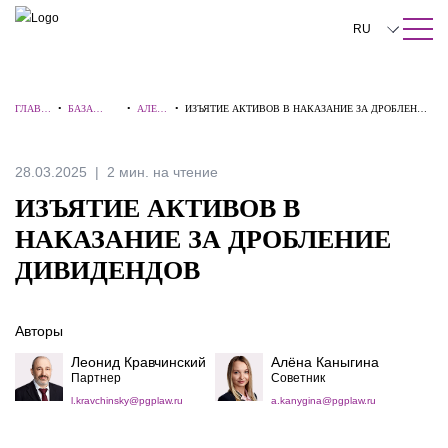
ПОИСК ПО САЙТУ
Закрыть
RU
English
ГЛАВН
•
БАЗА
•
АЛЕРТ
•
ИЗЪЯТИЕ АКТИВОВ В НАКАЗАНИЕ ЗА ДРОБЛЕНИЕ
中文
АЯ
ЗНАНИЙ
Ы
ДИВИДЕНДОВ
한국어
28.03.2025
2 мин. на чтение
Deutsch
ИЗЪЯТИЕ АКТИВОВ В
Italiano
НАКАЗАНИЕ ЗА ДРОБЛЕНИЕ
ДИВИДЕНДОВ
Español
Français
Авторы
日本語
Леонид Кравчинский
Алёна Каныгина
Партнер
Советник
Português
l.kravchinsky@pgplaw.ru
a.kanygina@pgplaw.ru
Türkçe