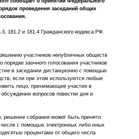
пп» сообщает о принятии Федерального
Презентации экспертов
Китай
порядок проведения заседаний общих
лосования.
Брошюры
.3, 181.2 и 181.4 Гражданского кодекса РФ.
 решению участников непубличных обществ
о порядке заочного голосования участников
астие в заседании дистанционно с помощью
дств, если при этом используются любые
новить лицо, принимающее участие в
в обсуждении вопросов повестки дня и
, решение собрания может быть принято
м числе с помощью электронных либо иных
ьюдесятью процентами от общего числа