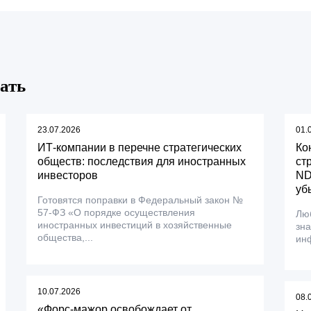
ать
23.07.2026
01.
ИТ-компании в перечне стратегических
Ко
обществ: последствия для иностранных
ст
инвесторов
ND
уб
Готовятся поправки в Федеральный закон №
57-ФЗ «О порядке осуществления
Лю
иностранных инвестиций в хозяйственные
зн
общества,...
инф
10.07.2026
08.
«Форс-мажор освобождает от