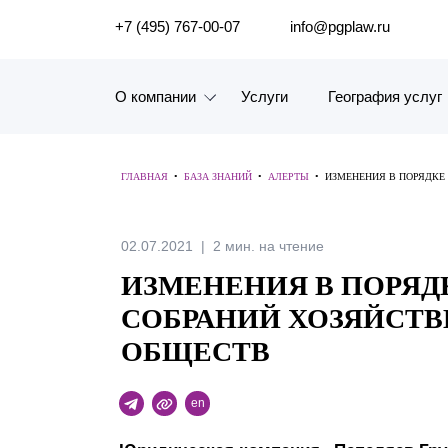
ПОИСК ПО САЙТУ
+7 (495) 767-00-07
info@pgplaw.ru
О компании
Услуги
География услуг
Знакомство с компанией
ГЛАВНАЯ
•
БАЗА ЗНАНИЙ
•
АЛЕРТЫ
•
ИЗМЕНЕНИЯ В ПОРЯДКЕ
География услуг
Наш опыт
02.07.2021
2 мин. на чтение
ИЗМЕНЕНИЯ В ПОРЯД
Рейтинги, Награды, Цифры
СОБРАНИЙ ХОЗЯЙСТ
Новости
ОБЩЕСТВ
Карьера
en
История компании