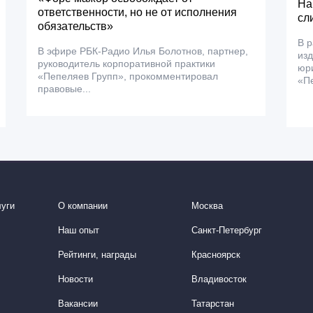
На
ответственности, но не от исполнения
сл
обязательств»
В 
В эфире РБК-Радио Илья Болотнов, партнер,
из
руководитель корпоративной практики
юри
«Пепеляев Групп», прокомментировал
«Пе
правовые...
уги
О компании
Москва
Наш опыт
Санкт-Петербург
Рейтинги, награды
Красноярск
Новости
Владивосток
Вакансии
Татарстан