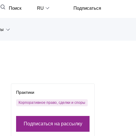
Поиск
RU
Подписаться
Закрыть
English
ты
中文
한국어
а
Deutsch
Петербург
Italiano
ярск
Español
восток
Практики
Français
тан
Корпоративное право, сделки и споры
日本語
Português
Подписаться на рассылку
Türkçe