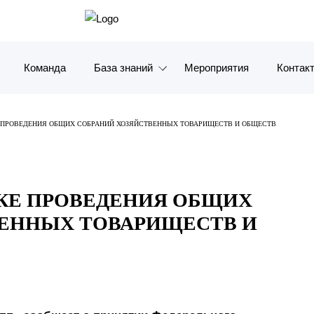
Команда
База знаний
Мероприятия
Контак
Обзоры
Москв
 ПРОВЕДЕНИЯ ОБЩИХ СОБРАНИЙ ХОЗЯЙСТВЕННЫХ ТОВАРИЩЕСТВ И ОБЩЕСТВ
Алерты
Санкт-
Статьи и комментарии
Красно
КЕ ПРОВЕДЕНИЯ ОБЩИХ
Видео
Влади
ВЕННЫХ ТОВАРИЩЕСТВ И
Книги
Татарс
Журналы
ОАЭ
Антикризисный инфопортал
Корея