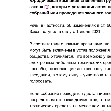
Юридическая компания «Пепеляев Гру
Почему «Пепеляев Групп»?
закона
[1]
, которым устанавливается 
собраний или проведения заочного го
Обращение Управляющего
Партнера
Речь, в частности, об изменениях в ст. 66
Закон вступил в силу с 1 июля 2021 г.
Социальная
ответственность
В соответствии с новыми правилами, по
могут быть включены в устав положения 
общества. Уточняется, что возможно уч
электронных либо иных технических сре
способы, позволяющие достоверно уста
заседании, а этому лицу – участвовать 
голосовать.
Если собрание проводится дистанционно
посредством отправки документов, в то
технических средств, не менее чем пят