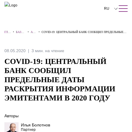
ПОИСК ПО САЙТУ
Закрыть
RU
English
ГЛА
•
БАЗА
•
АЛЕ
•
COVID-19: ЦЕНТРАЛЬНЫЙ БАНК СООБЩИЛ ПРЕДЕЛЬНЫЕ
中文
ВНА
ЗНАНИ
РТ
ДАТЫ РАСКРЫТИЯ ИНФОРМАЦИИ ЭМИТЕНТАМИ В 2020
Я
Й
Ы
ГОДУ
한국어
08.05.2020
3 мин. на чтение
Deutsch
COVID-19: ЦЕНТРАЛЬНЫЙ
Italiano
БАНК СООБЩИЛ
ПРЕДЕЛЬНЫЕ ДАТЫ
Español
РАСКРЫТИЯ ИНФОРМАЦИИ
Français
ЭМИТЕНТАМИ В 2020 ГОДУ
日本語
Português
Авторы
Илья Болотнов
Türkçe
Партнер