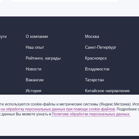
уги
О компании
Москва
Наш опыт
Санкт-Петербург
Рейтинги, награды
Красноярск
Новости
Владивосток
Вакансии
Татарстан
История
Китайское направление
Корейское направление
те используются cookie-файлы и метрические системы (Яндекс.Метрика). Исп
ь
на обработку персональных данных при помощи cookie-файлов
. Подробнее 
Ближний Восток
 данных Вы можете узнать в
Политике обработки персональных данных.
© 2002-2026 ООО «Пепеляев Групп»