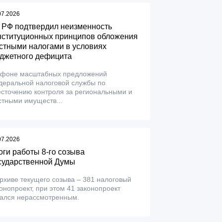
07.2026
 РФ подтвердил неизменность
нституционных принципов обложения
стными налогами в условиях
джетного дефицита
 фоне масштабных предложений
деральной налоговой службы по
сточению контроля за региональными и
тными имуществ...
07.2026
оги работы 8-го созыва
сударственной Думы
рхиве текущего созыва – 381 налоговый
онопроект, при этом 41 законопроект
тался нерассмотренным.