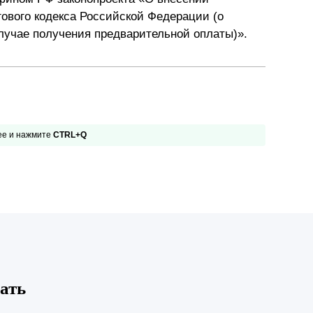
гового кодекса Российской Федерации (о
Презентации экспертов
Китай
лучае получения предварительной оплаты)».
Брошюры
 ее и нажмите
CTRL+Q
ать