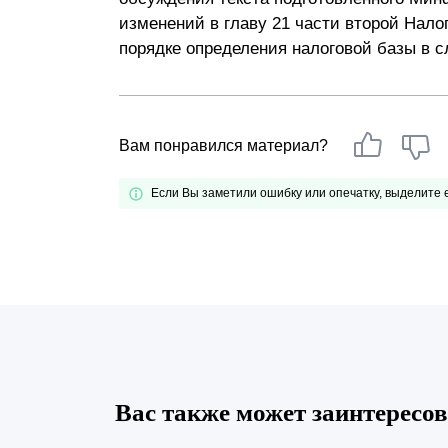
изменений в главу 21 части второй Нало
Почему «Пепеляев Групп»?
порядке определения налоговой базы в с
Обращение Управляющего
Партнера
Социальная
Вам понравился материал?
ответственность
Если Вы заметили ошибку или опечатку, выделите
Вас также может заинтересов