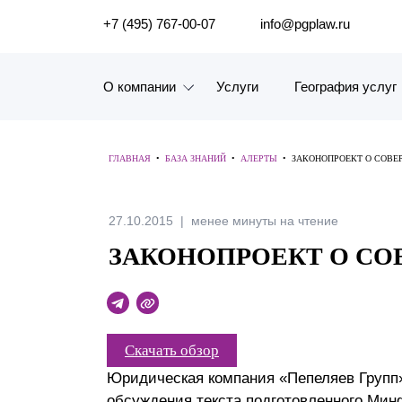
ПОИСК ПО САЙТУ
+7 (495) 767-00-07
info@pgplaw.ru
О компании
Услуги
География услуг
Знакомство с компанией
ГЛАВНАЯ
•
БАЗА ЗНАНИЙ
•
АЛЕРТЫ
•
ЗАКОНОПРОЕКТ О СОВЕ
География услуг
Наш опыт
27.10.2015
менее минуты на чтение
ЗАКОНОПРОЕКТ О С
Рейтинги, Награды, Цифры
Новости
Карьера
Скачать обзор
Юридическая компания «Пепеляев Групп
История компании
обсуждения текста подготовленного Мин