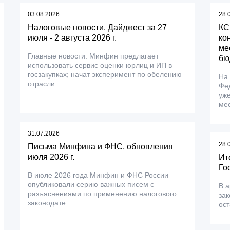
03.08.2026
28.
Налоговые новости. Дайджест за 27
КС
июля - 2 августа 2026 г.
ко
ме
Главные новости: Минфин предлагает
бю
использовать сервис оценки юрлиц и ИП в
госзакупках; начат эксперимент по обелению
На
отрасли...
Фе
уже
мес
31.07.2026
28.
Письма Минфина и ФНС, обновления
июля 2026 г.
Ит
Го
В июле 2026 года Минфин и ФНС России
опубликовали серию важных писем с
В а
разъяснениями по применению налогового
зак
законодате...
ос