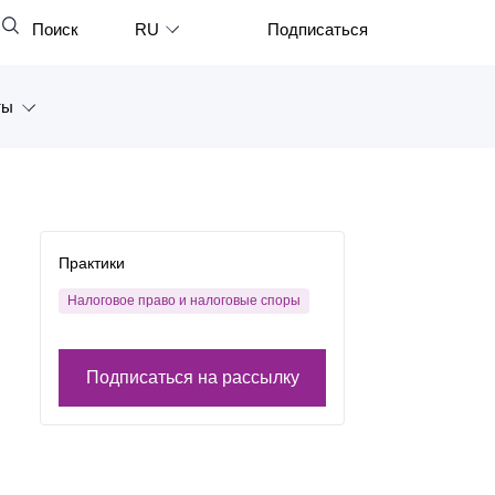
Поиск
RU
Подписаться
Закрыть
English
ты
中文
한국어
а
Deutsch
Петербург
Italiano
Практики
ярск
Español
Налоговое право и налоговые споры
восток
Français
тан
Подписаться на рассылку
日本語
Português
Türkçe