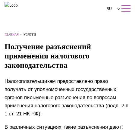
ПОИСК ПО САЙТУ
Закрыть
RU
English
中文
ГЛАВНАЯ
•
УСЛУГИ
Получение разъяснений
한국어
применения налогового
Deutsch
законодательства
Italiano
Налогоплательщикам предоставлено право
Español
получать от уполномоченных государственных
Français
органов письменные разъяснения по вопросам
日本語
применения налогового законодательства (подп. 2 п.
1 ст. 21 НК РФ).
Português
В различных ситуациях такие разъяснения дают:
Türkçe